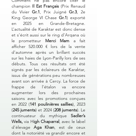
Comment ne pas encore citer le
champion
Il Est Français
(Prix Renaud
du Vivier
Gr.1
, Prix Juigné
Gr.3
, 2e
King George VI Chase
Gr.1
) exporté
en 2025 en Grande-Bretagne.
L’actualité de Karaktar est donc dense
et s’écrit aussi sur le ring d’Arqana où
le prometteur
Merci Mam
a fait
afficher 520.000 € lors de la vente
d’automne après un brillant succès
sur les haies de Lyon-Parilly lors de ses
débuts. Tous ces résultats ont été
signés par les éclaireurs de Karaktar,
issus de générations peu nombreuses
avant son arrivée à Cercy. La force de
frappe de l’étalon va encore
augmenter lors des prochaines
saisons avec les promotions conçues
en 2022 (
141 poulinières saillies
), 2023
(
245 juments
) et 2024 (
208 juments
). Le
continuateur du mythique
Sadler’s
Wells,
via H
igh Chaparral
, avec le label
d’élevage
Aga Khan
, est de ceux
dont la notoriété va grandir encore et