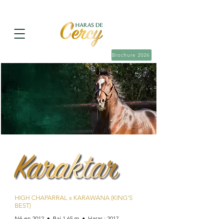
Brochure 2026
HIGH CHAPARRAL x KARAWANA (KING'S
BEST)
Né en 2012
•
Bai 1,65 m
•
Haras : 2017