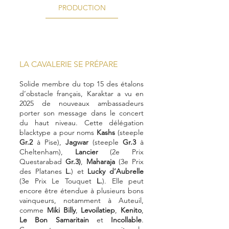
PRODUCTION
LA CAVALERIE SE PRÉPARE
Solide membre du top 15 des étalons
d’obstacle français, Karaktar a vu en
2025 de nouveaux ambassadeurs
porter son message dans le concert
du haut niveau. Cette délégation
blacktype a pour noms
Kashs
(steeple
Gr.2
à Pise),
Jagwar
(steeple
Gr.3
à
Cheltenham),
Lancier
(2e Prix
Questarabad
Gr.3)
,
Maharaja
(3e Prix
des Platanes
L.
) et
Lucky d’Aubrelle
(3e Prix Le Touquet
L.
). Elle peut
encore être étendue à plusieurs bons
vainqueurs, notamment à Auteuil,
comme
Miki Billy
,
Levoilatiep
,
Kenito
,
Le Bon Samaritain
et
Incollable
.