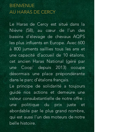
BIENVENUE
AU HARAS DE CERCY
Le Haras de Cercy est situé dans la
Nièvre (58), au cœur de l’un des
bassins d’élevage de chevaux AQPS
les plus influents en Europe. Avec 600
à 800 juments saillies tous les ans et
une capacité d’accueil de 10 étalons,
cet ancien Haras National (géré par
une Coop’ depuis 2013) occupe
désormais une place prépondérante
dans le parc d’étalons français.
Le principe de solidarité a toujours
guidé nos actions et demeure une
valeur consubstantielle de notre offre :
une politique du prix juste et
abordable par le plus grand nombre,
qui est aussi l’un des moteurs de notre
belle histoire.